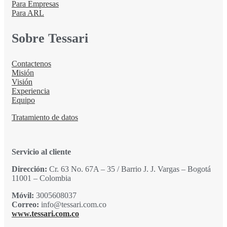
Para Empresas
Para ARL
Sobre Tessari
Contactenos
Misión
Visión
Experiencia
Equipo
Tratamiento de datos
Servicio al cliente
Dirección:
Cr. 63 No. 67A – 35 / Barrio J. J. Vargas – Bogotá
11001 – Colombia
Móvil:
3005608037
Correo:
info@tessari.com.co
www.tessari.com.co