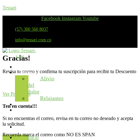
Tessari
Facebook
Instagram
Youtube
(57) 300 560 8037
info@tessari.com.co
Gracias!
Inicio
Revisa tu correo y confirma tu suscripción para recibir tu Descuento
Productos
Alivio
del
dolor
Ver Productos
Relajantes
Beneficios
Ten en cuenta!!!
Vive
sin
Si no encuentras el correo, revisa en tu correo no deseado y acepta
Dolor
la solicitud.
Contacto
Recuerda marca el correo como NO ES SPAN
Inicio