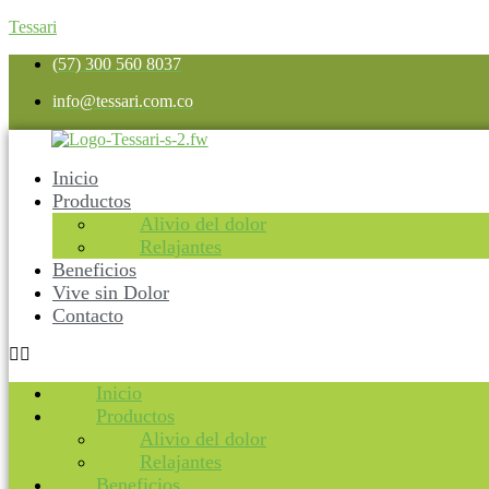
Tessari
(57) 300 560 8037
info@tessari.com.co
Inicio
Productos
Alivio del dolor
Relajantes
Beneficios
Vive sin Dolor
Contacto
Inicio
Productos
Alivio del dolor
Relajantes
Beneficios