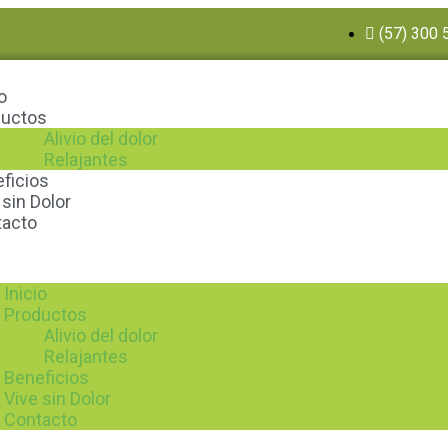
(57) 300 
o
ductos
Alivio del dolor
Relajantes
ficios
 sin Dolor
tacto
Inicio
Productos
Alivio del dolor
Relajantes
Beneficios
Vive sin Dolor
Contacto