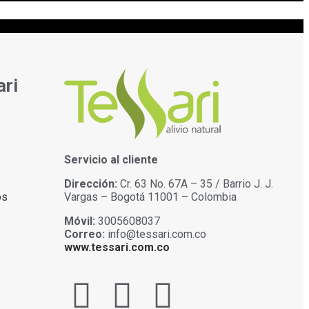
Síguenos en Instagram
ari
Servicio al cliente
Dirección:
Cr. 63 No. 67A – 35 / Barrio J. J.
os
Vargas – Bogotá 11001 – Colombia
Móvil:
3005608037
Correo:
info@tessari.com.co
www.tessari.com.co