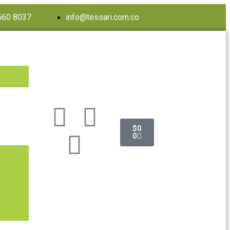
560 8037
info@tessari.com.co
$
0
0