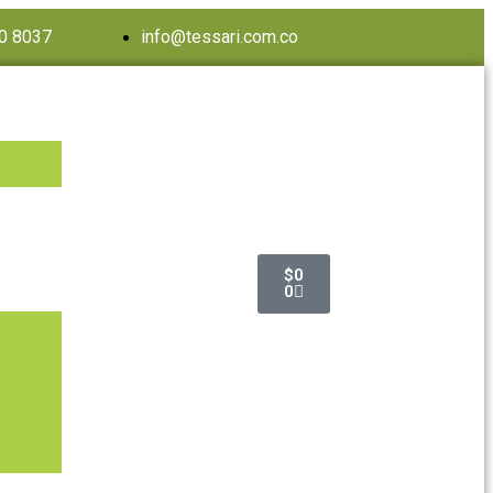
60 8037
info@tessari.com.co
$
0
0