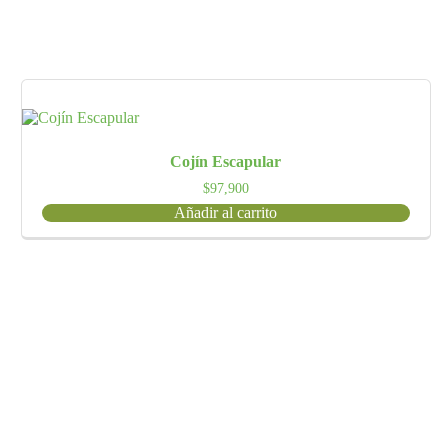
Cojín Escapular
$
97,900
Añadir al carrito