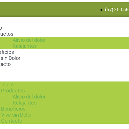
(57) 300 5
o
ductos
Alivio del dolor
Relajantes
ficios
 sin Dolor
tacto
Inicio
Productos
Alivio del dolor
Relajantes
Beneficios
Vive sin Dolor
Contacto