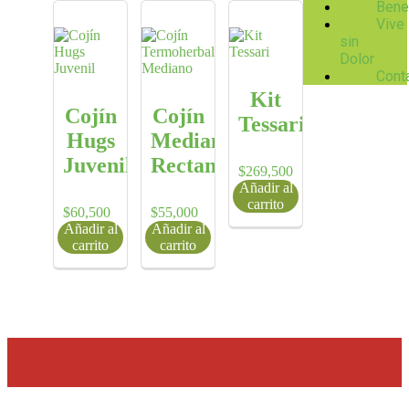
Bene
Vive
sin
Dolor
Cont
Kit
Cojín
Cojín
Tessari
Hugs
Mediano
Juvenil
Rectangular
$
269,500
Añadir al
carrito
$
60,500
$
55,000
Añadir al
Añadir al
carrito
carrito