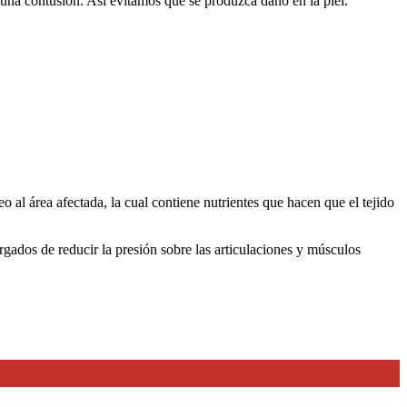
na contusión. Así evitamos que se produzca daño en la piel.
o al área afectada, la cual contiene nutrientes que hacen que el tejido
rgados de reducir la presión sobre las articulaciones y músculos