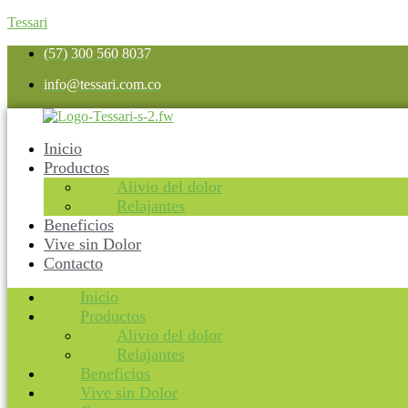
Tessari
(57) 300 560 8037
info@tessari.com.co
Inicio
Productos
Alivio del dolor
Relajantes
Beneficios
Vive sin Dolor
Contacto
Inicio
Productos
Alivio del dolor
Relajantes
Beneficios
Vive sin Dolor